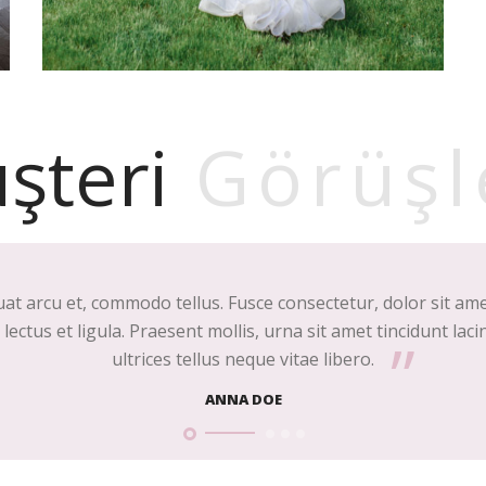
şteri
Görüşl
uat arcu et, commodo tellus. Fusce consectetur, dolor sit a
ectus et ligula. Praesent mollis, urna sit amet tincidunt lacin
ultrices tellus neque vitae libero.
ANNA DOE