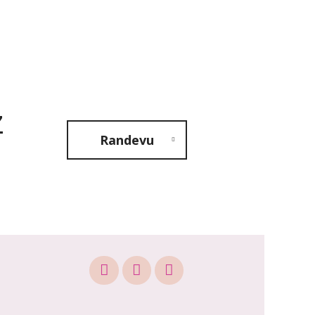
z
Randevu