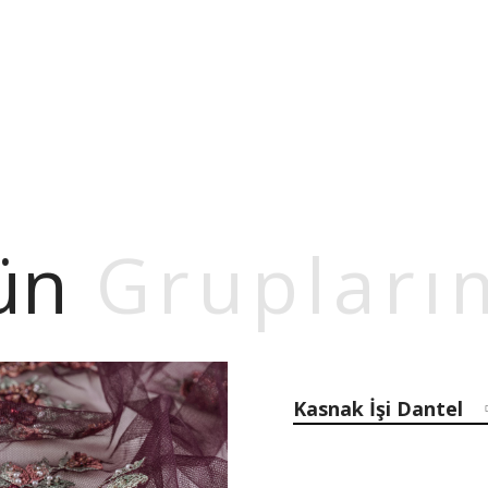
ün
Grupları
Kasnak İşi Dantel