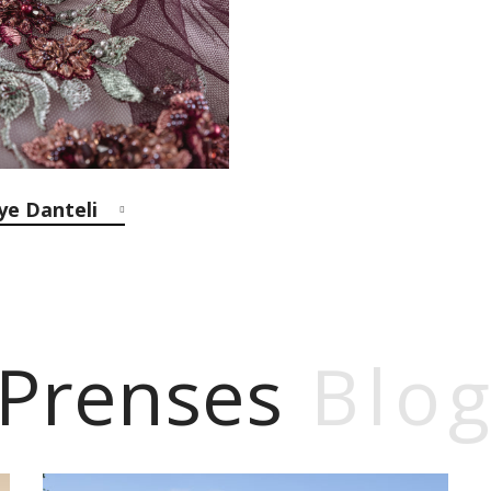
ye Danteli
Prenses
Blo