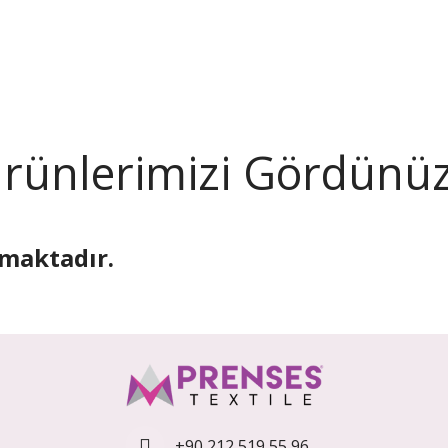
Ürünlerimizi Gördünü
nmaktadır.
+90 212 519 55 96