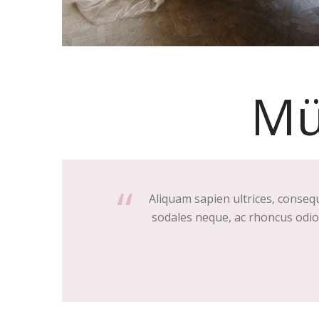
Mü
Aliquam sapien ultrices, conseq
sodales neque, ac rhoncus odio l